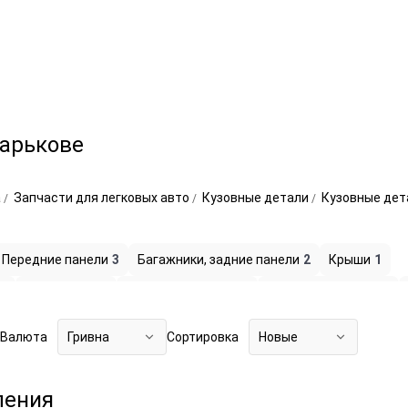
Харькове
а
Запчасти для легковых авто
Кузовные детали
Кузовные дет
Передние панели
3
Багажники, задние панели
2
Крыши
1
1
Автостекла
2
Крылья и их части
2
Капоты и их части
3
Валюта
Гривна
Сортировка
Новые
ления