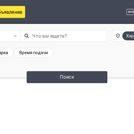
бъявление
мо
Хар
арка
Время подачи
Поиск