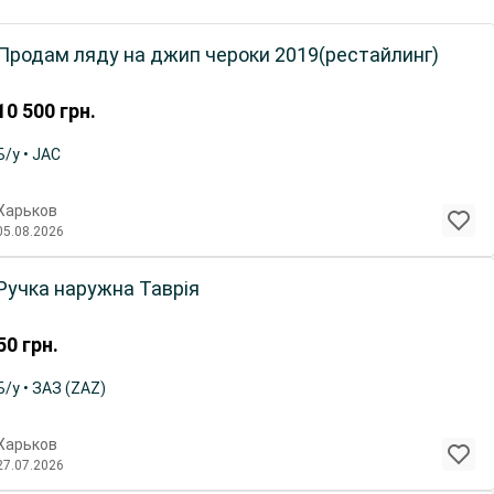
Продам ляду на джип чероки 2019(рестайлинг)
10 500
грн.
Б/у • JAC
Харьков
05.08.2026
Ручка наружна Таврія
50
грн.
Б/у • ЗАЗ (ZAZ)
Харьков
27.07.2026