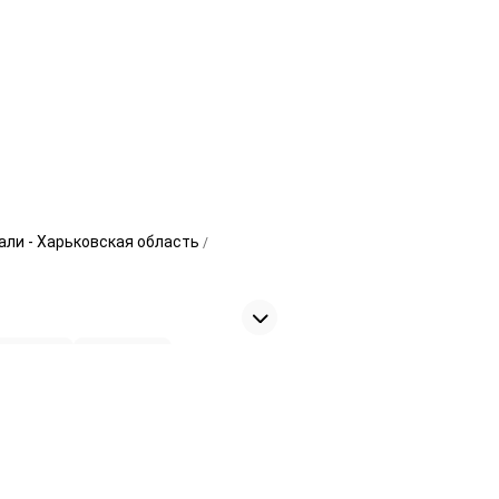
али - Харьковская область
Двери
8
Зеркала
1