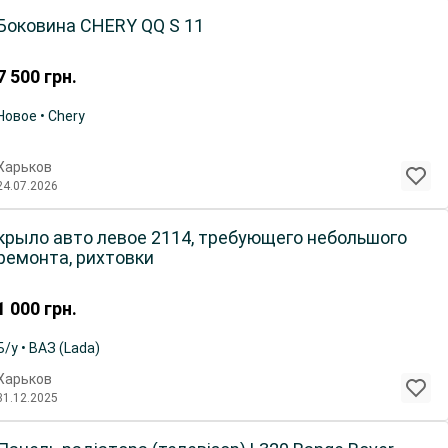
Боковина CHERY QQ S 11
7 500
грн.
Новое • Chery
Харьков
24.07.2026
крыло авто левое 2114, требующего небольшого
ремонта, рихтовки
1 000
грн.
Б/у • ВАЗ (Lada)
Харьков
31.12.2025