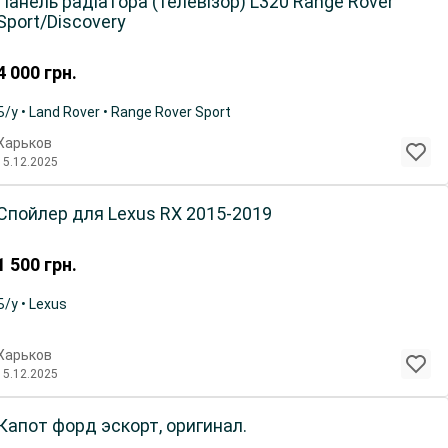
Панель радіатора (телевізор) L320 Range Rover
Sport/Discovery
4 000
грн.
Б/у • Land Rover • Range Rover Sport
Харьков
15.12.2025
Спойлер для Lexus RX 2015-2019
1 500
грн.
Б/у • Lexus
Харьков
15.12.2025
Капот форд эскорт, оригинал.