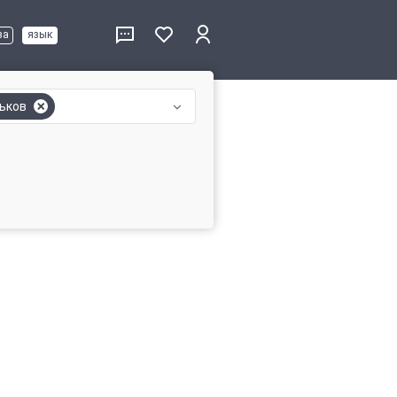
ва
язык
ьков