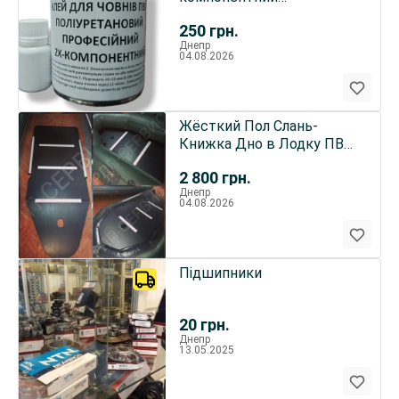
термостійкий
250
грн.
Днепр
04.08.2026
Жёсткий Пол Слань-
Книжка Дно в Лодку ПВХ
Жёсткое Дно Пайолы для
2 800
грн.
Лодок
Днепр
04.08.2026
Підшипники
20
грн.
Днепр
13.05.2025