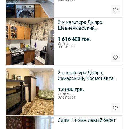
2-к квартира Дніпро,
Шевченківський,
Проспект Богдана
1 616 400
грн.
Хмельницкого 45
Днепр
03.08.2026
2-к квартира Дніпро,
Самарський, Космонавта
Волкова 9
13 000
грн.
Днепр
03.08.2026
Сдам 1-комн. левый берег