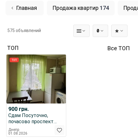
Главная
Продажа квартир
174
Прод
575 объявлений
₴
ТОП
Все ТОП
ТОП
900
грн.
Cдам Посуточно,
почасово проспект
Слобожанський, ТРЦ
Днепр
Мельница
01.08.2026