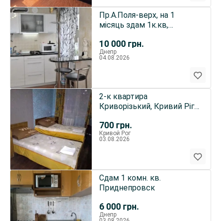
Пр.А.Поля-верх, на 1
місяць здам 1к.кв,
євроремонт, меблі, техніка
10 000
грн.
Днепр
04.08.2026
2-к квартира
Криворізький, Кривий Ріг,
Солнечная 15
700
грн.
Кривой Рог
03.08.2026
Сдам 1 комн. кв.
Приднепровск
6 000
грн.
Днепр
03.08.2026