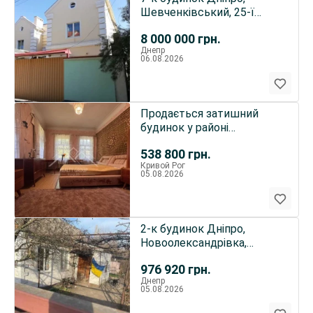
Шевченківський, 25-ї
Січеславської бригади
8 000 000
грн.
(Рибі..
Днепр
06.08.2026
Продається затишний
будинок у районі
Першотравневий!
538 800
грн.
(Первомайка)
Кривой Рог
05.08.2026
2-к будинок Дніпро,
Новоолександрівка,
Сурсьуа 92
976 920
грн.
Днепр
05.08.2026