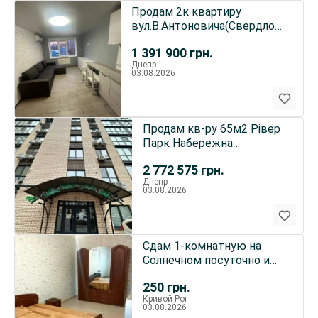
Продам 2к квартиру
вул.В.Антоновича(Свердлова
) 10Б Меблі техніка Торг
1 391 900
грн.
Днепр
03.08.2026
Продам кв-ру 65м2 Рівер
Парк Набережна
Перемоги 44П після
2 772 575
грн.
забудовника
Днепр
03.08.2026
Сдам 1-комнатную на
Солнечном посуточно и
почасово
250
грн.
Кривой Рог
03.08.2026