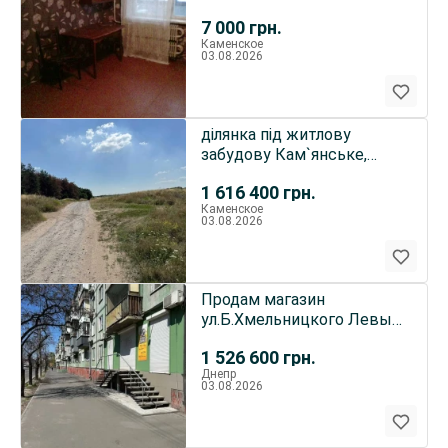
7 000
грн.
Каменское
03.08.2026
ділянка під житлову
забудову Кам`янське,
Дніпровський, Івана
1 616 400
грн.
Мазепи 3
Каменское
03.08.2026
Продам магазин
ул.Б.Хмельницкого Левый
берег Без комиссии
1 526 600
грн.
Днепр
03.08.2026