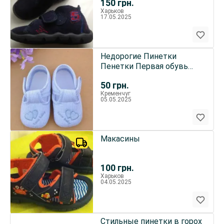
150
грн.
Харьков
17.05.2025
Недорогие Пинетки
Пенетки Первая обувь
малыша от 6 до 24
50
грн.
месяцев
Кременчуг
05.05.2025
Макасины
100
грн.
Харьков
04.05.2025
Стильные пинетки в горох