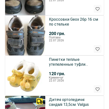
22.07.2026
Кроссовки Geox 26p 16 см
по стельке
200
грн.
Полтава
22.07.2026
Пинетки теплые
утепеленные туфли
тапочки ботинки для
120
грн.
девочки мальчика
Кременчуг
22.07.2026
Дитячі ортопедичні
сандалі 13,5см. Valgus