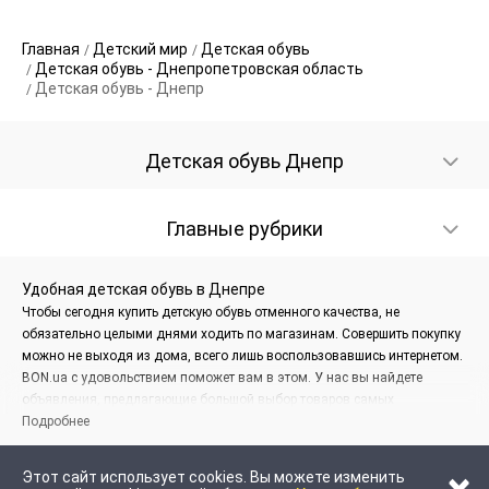
Главная
Детский мир
Детская обувь
Детская обувь - Днепропетровская область
Детская обувь - Днепр
Детская обувь Днепр
Главные рубрики
Удобная детская обувь в Днепре
Чтобы сегодня купить детскую обувь отменного качества, не
обязательно целыми днями ходить по магазинам. Совершить покупку
можно не выходя из дома, всего лишь воспользовавшись интернетом.
BON.ua с удовольствием поможет вам в этом. У нас вы найдете
объявления, предлагающие большой выбор товаров самых
разнообразных моделей и расцветок. А еще в этой статье мы разберем,
Подробнее
что же надо учитывать во время покупки обуви для ребенка.
Этот сайт использует cookies. Вы можете изменить
Разнообразие моделей и фирм