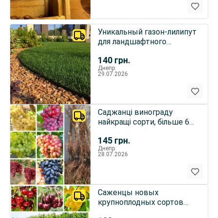
Уникальный газон-лилипут
для ландшафтного
озеленения
140
грн.
Днепр
29.07.2026
Саджанці винограду
найкращі сорти, більше 60
сортів, висока якість
145
грн.
Днепр
28.07.2026
Саженцы новых
крупноплодных сортов
черешни и вишни опт и