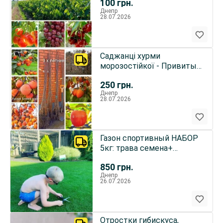
100
грн.
розница.
Днепр
28.07.2026
Саджанці хурми
морозостійкої - Привитые
саженцы хурмы, элитные
250
грн.
сорта
Днепр
28.07.2026
Газон спортивный НАБОР
5кг: трава семена+
удобрения ОСЕНЬ сотка
850
грн.
легко
Днепр
26.07.2026
Отростки гибискуса,