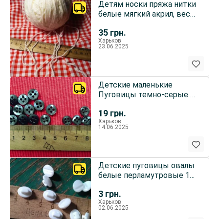
Детям носки пряжа нитки
белые мягкий акрил, вес
100 грамм
35
грн.
Харьков
23.06.2025
Детские маленькие
Пуговицы темно-серые с
перламутром набор 18
19
грн.
штук
Харьков
14.06.2025
Детские пуговицы овалы
белые перламутровые 12
шт
3
грн.
Харьков
02.06.2025