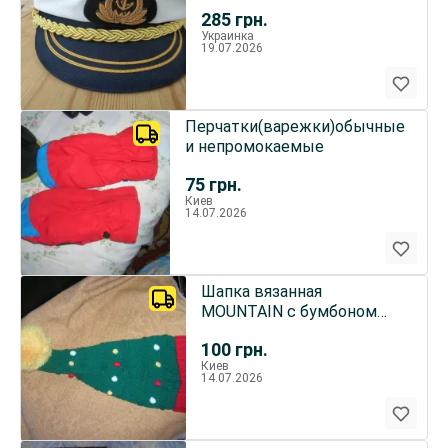
285
грн.
Украинка
19.07.2026
Перчатки(варежки)обычные
и непромокаемые
75
грн.
Киев
14.07.2026
Шапка вязанная
MOUNTAIN с бумбоном
"Гномик" безразмерная
100
грн.
Киев
14.07.2026