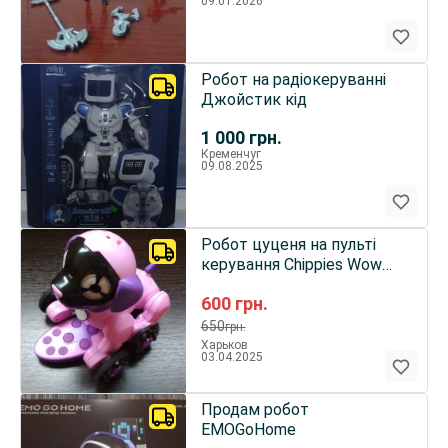
09.01.2026
Робот на радіокеруванні
Джойстик кід
1 000
грн.
Кременчуг
09.08.2025
Робот цуценя на пульті
керування Chippies Wow
Wee Щеня Чіп
600
грн.
650
грн.
Харьков
03.04.2025
Продам робот
EMOGoHome