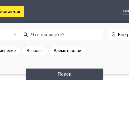
бъявление
мо
Все 
менение
Возраст
Время подачи
Поиск