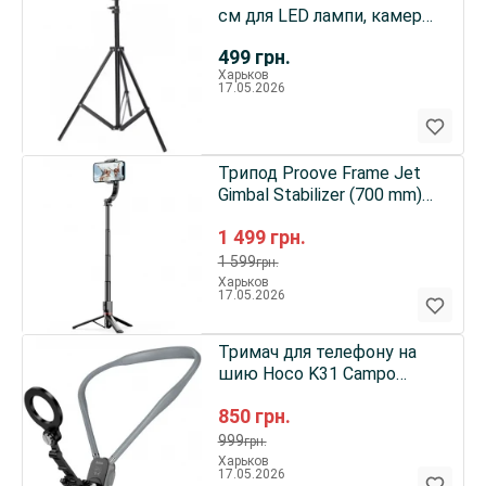
см для LED лампи, камери,
фотоапарата, GoPro Black
499
грн.
Харьков
17.05.2026
Трипод Proove Frame Jet
Gimbal Stabilizer (700 mm)
Black (MPFJ00010001)
1 499
грн.
1 599
грн.
Харьков
17.05.2026
Тримач для телефону на
шию Hoco K31 Campo
magnetic neck-hanging
850
грн.
holder Black Gray
999
грн.
Харьков
17.05.2026