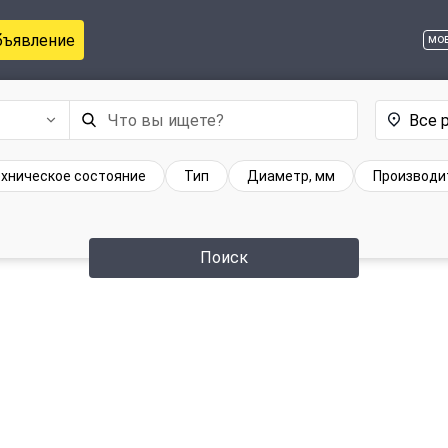
бъявление
мо
Все 
хническое состояние
Тип
Диаметр, мм
Производи
Поиск