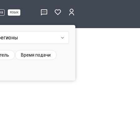
ва
язык
регионы
тель
Время подачи