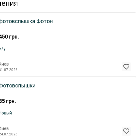
ления
фотовспышка Фотон
450
грн.
Б/у
Киев
31.07.2026
Фотовспышки
35
грн.
Новый
Киев
24.07.2026