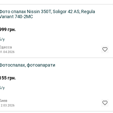
Фото спалах Nissin 350T, Soligor 42 AS, Regula
Variant 740-2MC
999
грн.
Б/у
Одесса
01.04.2026
Фотоспалах, фотоапарати
155
грн.
Б/у
Киев
12.03.2026