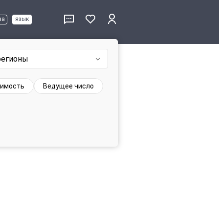
ва
язык
регионы
имость
Ведущее число