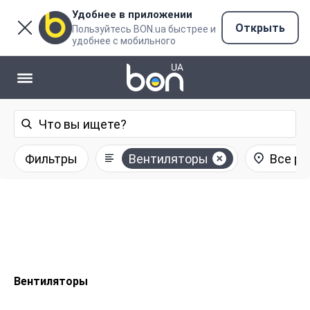
Удобнее в приложении
Открыть
Пользуйтесь BON.ua быстрее и
удобнее с мобильного
Фильтры
Вентиляторы
Все р
Вентиляторы