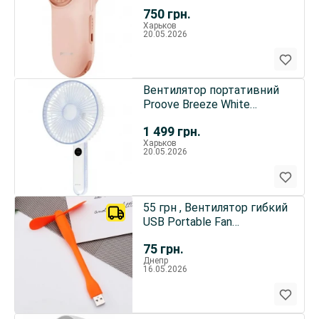
(PFWG04002007)
750
грн.
Харьков
20.05.2026
Вентилятор портативний
Proove Breeze White
(PFBE04002002)
1 499
грн.
Харьков
20.05.2026
55 грн , Вентилятор гибкий
USB Portable Fan
Компактное мини
75
грн.
устройство
Днепр
16.05.2026