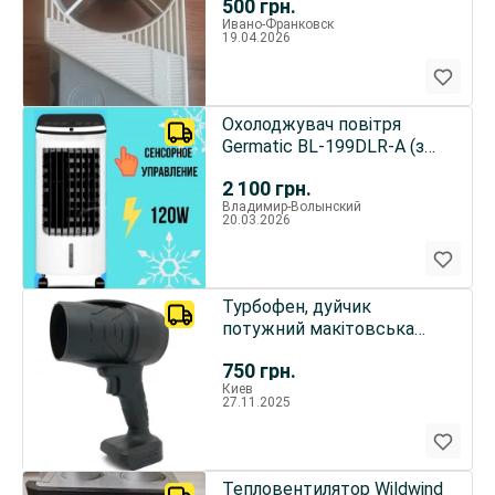
500
грн.
Ивано-Франковск
19.04.2026
Охолоджувач повітря
Germatic BL-199DLR-A (з
пультом/сенсорні кнопки)
2 100
грн.
(
Владимир-Волынский
20.03.2026
Турбофен, дуйчик
потужний макітовська
посадка
750
грн.
Киев
27.11.2025
Тепловентилятор Wildwind