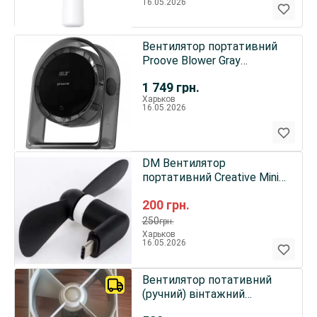
16.05.2026
Вентилятор портативний
Proove Blower Gray
(PFBR08002003)
1 749
грн.
Харьков
16.05.2026
DM Вентилятор
портативний Creative Mini
Handheld Fan Type-C Black
200
грн.
250
грн.
Харьков
16.05.2026
Вентилятор потативний
(ручний) вінтажний
Ветерок