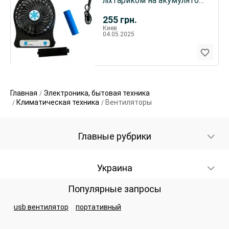
ліхтариком на акумуляторі
або від павербанку Юсб
255
грн.
Киев
04.05.2025
Главная
Электроника, бытовая техника
Климатическая техника
Вентиляторы
Главные рубрики
Украина
Популярные запросы
usb вентилятор
портативный