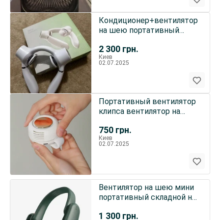
Кондиционер+вентилятор
на шею портативный
беспроводный 10 ч
2 300
грн.
работы
Киев
02.07.2025
Портативный вентилятор
клипса вентилятор на
прищепке 5,5 часов
750
грн.
работы
Киев
02.07.2025
Вентилятор на шею мини
портативный складной на
аккумуляторе 5,5 ч авто
1 300
грн.