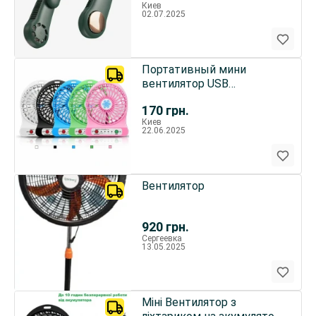
Киев
02.07.2025
Портативный мини
вентилятор USB
настольный аккумулятор
170
грн.
3 скорости.
Киев
22.06.2025
Вентилятор
920
грн.
Сергеевка
13.05.2025
Міні Вентилятор з