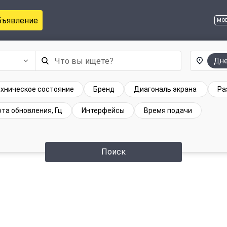
бъявление
мо
Дн
хническое состояние
Бренд
Диагональ экрана
Ра
та обновления, Гц
Интерфейсы
Время подачи
Поиск