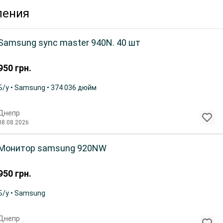
ления
Samsung sync master 940N. 40 шт
950
грн.
Б/у • Samsung • 374 036 дюйм
Днепр
08.08.2026
Монитор samsung 920NW
950
грн.
Б/у • Samsung
Днепр