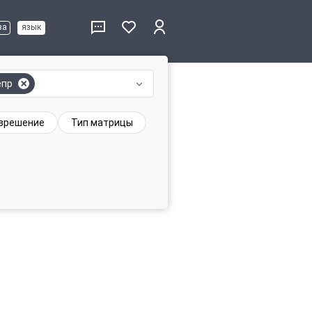
ва
язык
епр
зрешение
Тип матрицы