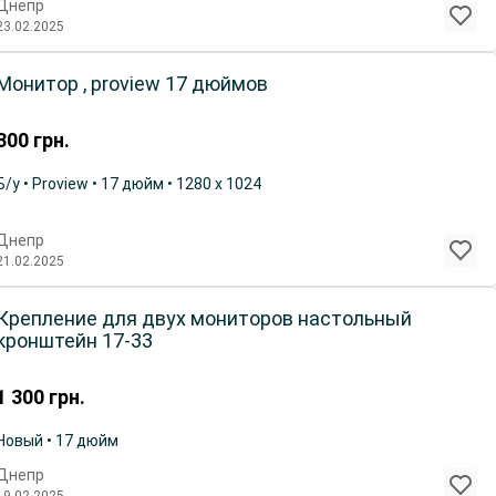
Днепр
23.02.2025
Монитор , proview 17 дюймов
300
грн.
Б/у • Proview • 17 дюйм • 1280 х 1024
Днепр
21.02.2025
Крепление для двух мониторов настольный
кронштейн 17-33
1 300
грн.
Новый • 17 дюйм
Днепр