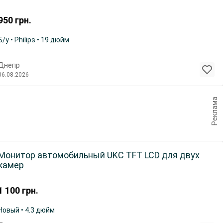
950
грн.
Б/у • Philips • 19 дюйм
Днепр
06.08.2026
Реклама
Монитор автомобильный UKC TFT LCD для двух
камер
1 100
грн.
Новый • 4.3 дюйм