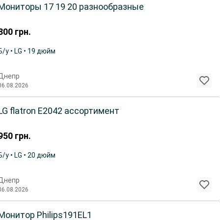
Мониторы 17 19 20 разнообразные
800
грн.
Б/у • LG • 19 дюйм
Днепр
06.08.2026
LG flatron E2042 ассортимент
950
грн.
Б/у • LG • 20 дюйм
Днепр
06.08.2026
Монитор Philips191EL1