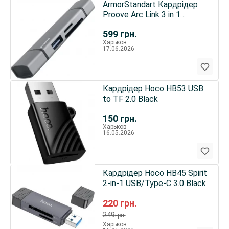
ArmorStandart Кардрідер
Proove Arc Link 3 in 1
(USB3.0+SD Card+MicroSD)
599
грн.
Silver (HBAL00210014)
Харьков
17.06.2026
Кардрідер Hoco HB53 USB
to TF 2.0 Black
150
грн.
Харьков
16.05.2026
Кардрідер Hoco HB45 Spirit
2-in-1 USB/Type-C 3.0 Black
220
грн.
249
грн.
Харьков