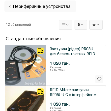
Периферийные устройства
12 объявлений
₴
Стандартные объявления
Зчитувач (рідер) RR08U
для безконтактних RFID
карт
1 050
грн.
Харьков
17.07.2026
RFID Mifare зчитувач
RF05U-UC с інтерфейсом
USB
1 050
грн.
Харьков