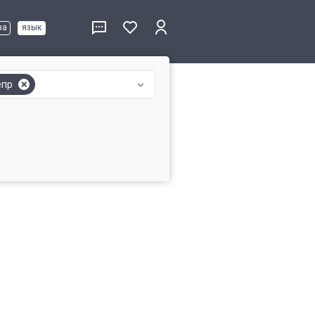
ва
язык
епр