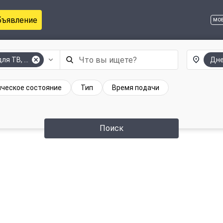
бъявление
мо
ля ТВ, видео, аудиотехники
Дн
ическое состояние
Тип
Время подачи
Поиск