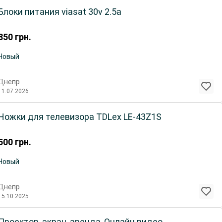
Блоки питания viasat 30v 2.5a
850
грн.
Новый
Днепр
11.07.2026
Ножки для телевизора TDLex LE-43Z1S
500
грн.
Новый
Днепр
15.10.2025
Проектор, экран, аренда, Онлайн видео