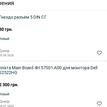
ления
Гнездо разъём 5 DIN СГ
30
грн.
Новый
Днепр
05.08.2026
плата Main Board 4H.57S01.A00 для монітора Dell
S2522HG
2 300
грн.
Новый
Днепр
30.07.2026