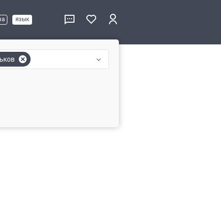
ва
язык
ьков