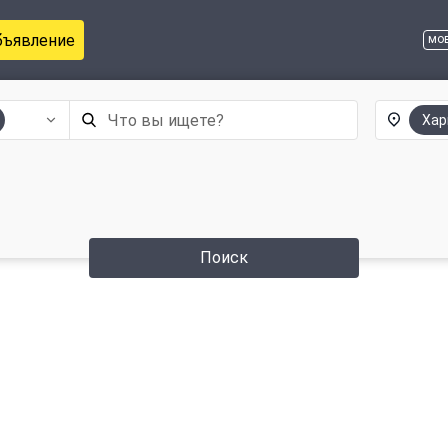
бъявление
мо
Хар
Поиск