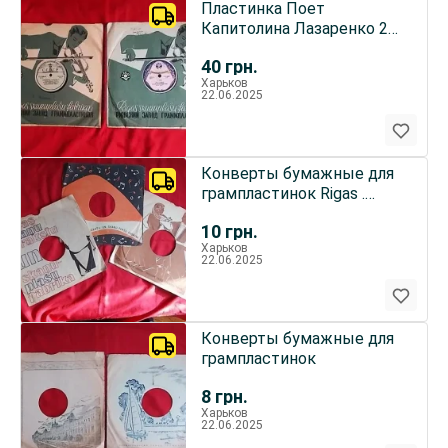
Пластинка Поет
Капитолина Лазаренко 2
разных пластинки
40
грн.
Раритет 1959г
Харьков
22.06.2025
Конверты бумажные для
грампластинок Rigas .
Раритет
10
грн.
Харьков
22.06.2025
Конверты бумажные для
грампластинок
8
грн.
Харьков
22.06.2025