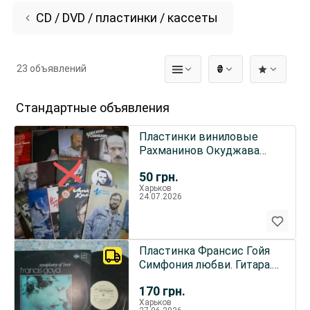
CD / DVD / пластинки / кассеты
23 объявлений
₴
Стандартные объявления
Пластинки виниловые
Рахманинов Окуджава
Розенбаум Юнона и Авось
50
грн.
Намин
Харьков
24.07.2026
Пластинка Франсис Гойя
Симфония любви. Гитара.
Для души
170
грн.
Харьков