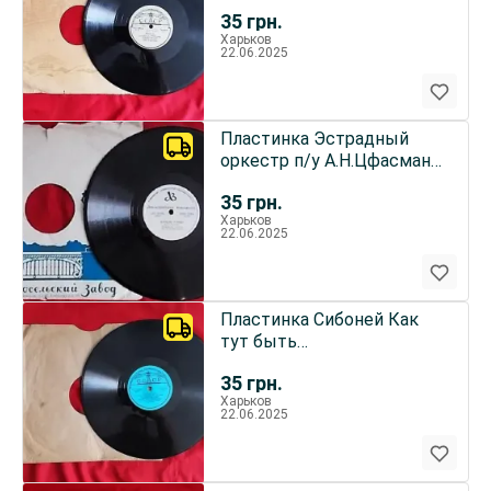
Поет Аскольд Беседин
35
грн.
1959г.
Харьков
22.06.2025
Пластинка Эстрадный
оркестр п/у А.Н.Цфасмана.
Раритет ссср 1959
35
грн.
Харьков
22.06.2025
Пластинка Сибоней Как
тут быть
Эстрадн.орк.Электрекорд,
35
грн.
Румыния 1959
Харьков
22.06.2025