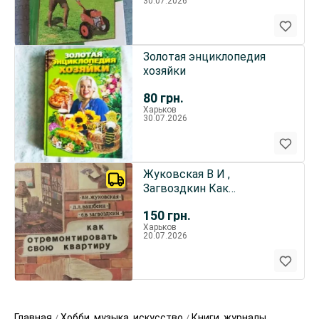
30.07.2026
Золотая энциклопедия
хозяйки
80
грн.
Харьков
30.07.2026
Жуковская В И ,
Загвоздкин Как
отремонтировать свою
150
грн.
квартиру 1991
Харьков
20.07.2026
Главная
Хобби, музыка, искусство
Книги, журналы