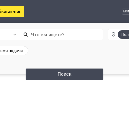
бъявление
мо
Пол
емя подачи
Поиск