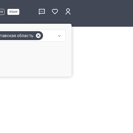
ва
язык
тавская область