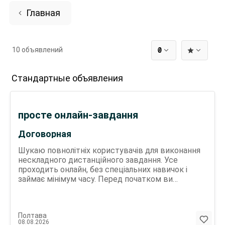
Главная
10 объявлений
₴
Стандартные объявления
просте онлайн-завдання
Договорная
Шукаю повнолітніх користувачів для виконання
нескладного дистанційного завдання. Усе
проходить онлайн, без спеціальних навичок і
займає мінімум часу. Перед початком ви
отримаєте повну інформацію, покрокову
інструкцію та відповіді на всі запитання. Telegram:
Bublikbaks
Полтава
08.08.2026