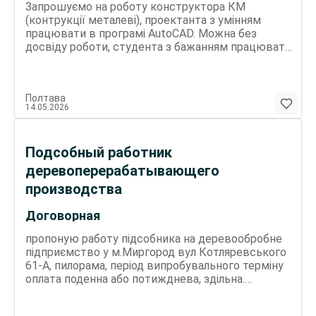
Запрошуємо на роботу конструктора КМ
(контрукції металеві), проектанта з умінням
працювати в програмі AutoCAD. Можна без
досвіду роботи, студента з бажанням працювати,
з увагою до деталей та відповідальністю. Робота
в офісі. Всі деталі за телефоном
(093)_39два_0один_88
Полтава
14.05.2026
Подсобный работник
деревоперерабатывающего
производства
Договорная
пропоную работу підсобника на деревообробне
підприємство у м.Миргород вул Котляревського
61-А, пилорама, період випробувального терміну
оплата поденна або потижднева, здільна.
Подробиці при контакті.