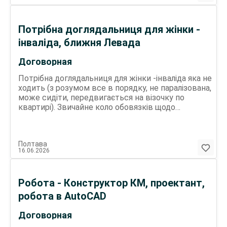
Потрібна доглядальниця для жінки -
інваліда, ближня Левада
Договорная
Потрібна доглядальниця для жінки -інваліда яка не
ходить (з розумом все в порядку, не паралізована,
може сидіти, передвигається на візочку по
квартирі). Звичайне коло обовязків щодо
обслуговування людини з обмеженими
можливостями (догляд, приготування їжі та
допомога у її прийомі, покупка ліків, продуктів).
Полтава
Знаходиться на ближній Леваді. Більш конкретно
16.06.2026
по телефону
Робота - Конструктор КМ, проектант,
робота в AutoCAD
Договорная