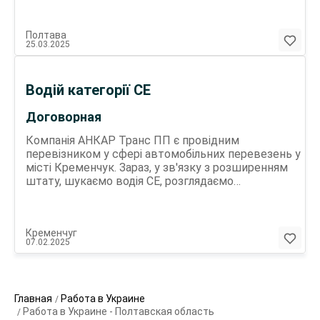
генераторів. Заробітна плата кожного тижня.
Телефонуйте, надсилати резюме не потрібно.
Полтава
Субота, неділя - вихідні дні. Гарні умови праці.
25.03.2025
Водій категорії СЕ
Договорная
Компанія АНКАР Транс ПП є провідним
перевізником у сфері автомобільних перевезень у
місті Кременчук. Зараз, у зв'язку з розширенням
штату, шукаємо водія СЕ, розглядаємо
кандидатуру жінок. Задачі: - Виконання
автомобільних перевезень в межах України -
Забезпечення вчасної та безпечної доставки
Кременчуг
вантажів - Дотримання правил дорожнього руху
07.02.2025
та вимог безпеки Вимоги: - Наявність водійського
посвідчення кат СЕ - Відповідальність та
уважність на дорозі - Готовність до відряджень
Робота цілий рік Беремо без досвіду, навчаємо
Главная
Работа в Украине
Пропонуємо: - Конкурентну заробітну плату -
Работа в Украине - Полтавская область
Офіційне працевлаштування - Гнучкий графік