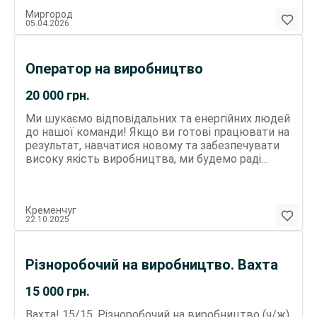
Миргород
05.04.2026
Оператор на виробництво
20 000
грн.
Ми шукаємо відповідальних та енергійних людей
до нашої команди! Якщо ви готові працювати на
результат, навчатися новому та забезпечувати
високу якість виробництва, ми будемо раді
бачити вас серед нас. Робота підходить як для
чоловіків, так і для жінок. Що ми пропонуємо:
Конкурентна оплата за виробітком, виплати 2 рази
Кременчуг
на місяць без затримок. Офіційне
22.10.2025
працевлаштування з соціальними гарантіями.
Змінний графік: 2 дні (6:30 - 18:30) / 2 ночі / 2
вихідних. Підтримка новачків: навчання на
Різноробочий на виробництво. Вахта
робочому місці, навіть якщо у вас немає досвіду.
Комфортні умови: сучасне обладнання, чистий і
15 000
грн.
організований робочий простір. Ваші обов’язки:
Виворотка носка та контроль якості готової
Вахта! 15/15. Різноробочий на виробництво (ч/ж)