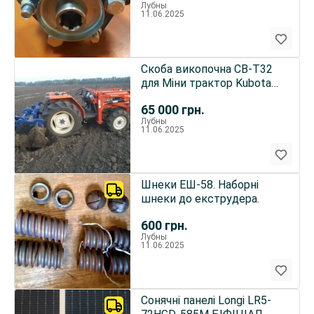
Лубны
11.06.2025
Скоба викопочна СВ-Т32
для Міни трактор Kubota
GL-32
65 000
грн.
Лубны
11.06.2025
Шнеки ЕШ-58. Наборні
шнеки до екструдера.
600
грн.
Лубны
11.06.2025
Сонячні панелі Longi LR5-