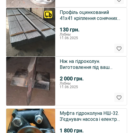
Профіль оцинкований
41х41 кріплення сонячних
панелей, монтаж Лубни
130
грн.
СЕС
Лубны
11.06.2025
Ніж на гідроколун.
Виготовлення під ваш
розмір
2 000
грн.
Лубны
11.06.2025
Муфта гідроколуна НШ-32.
З'єднувач насоса і електро
двигуна.
1 800
грн.