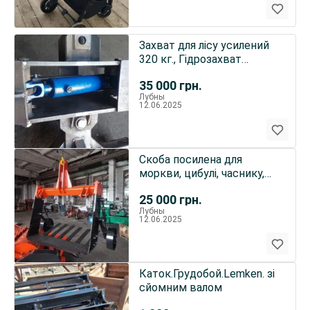
Захват для лісу усилений
320 кг., Гідрозахват
ПТБ-4,5
35 000
грн.
Лубны
12.06.2025
Скоба посилена для
моркви, цибулі, часнику,
троянд
25 000
грн.
Лубны
12.06.2025
Каток.Грудобой.Lemken. зі
сйомним валом