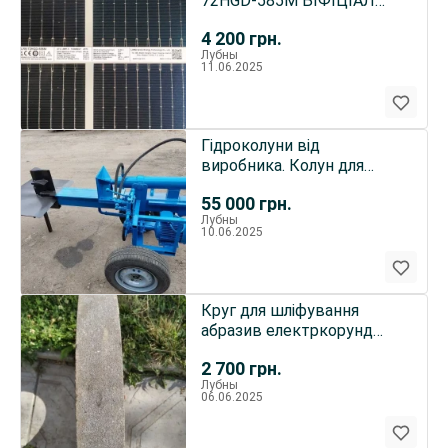
72HGD-585M БІФІЦІАЛ
ОПТ-СКЛАД ЛУБНИ
4 200
грн.
Лубны
11.06.2025
Гідроколуни від
виробника. Колун для
дров. 380В або
55 000
грн.
бензодвигун. Колун
Лубны
10.06.2025
Круг для шліфування
абразив електркорунд
600х65х300
2 700
грн.
Лубны
06.06.2025