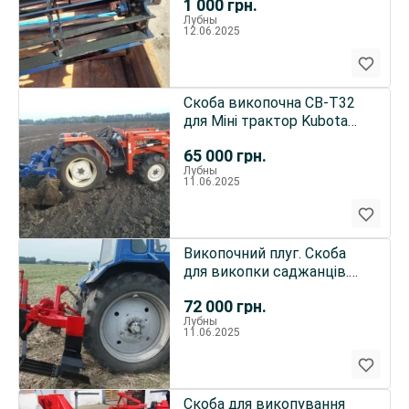
1 000
грн.
Лубны
12.06.2025
Скоба викопочна СВ-Т32
для Міні трактор Kubota
GL-32
65 000
грн.
Лубны
11.06.2025
Викопочний плуг. Скоба
для викопки саджанців.
Підкопкка саджанців.
72 000
грн.
Лубны
11.06.2025
Скоба для викопування