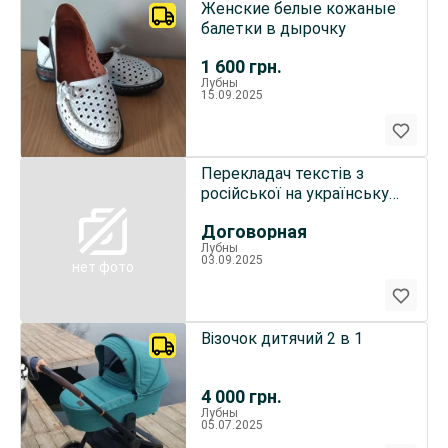
Женские белые кожаные
балетки в дырочку
1 600
грн.
Лубны
15.09.2025
Перекладач текстів з
російської на українську
мову
Договорная
Лубны
03.09.2025
нет фото
Візочок дитячий 2 в 1
4 000
грн.
Лубны
05.07.2025