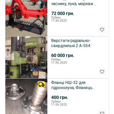
часнику, лука, моркви.
Викопочна скоба
72 000
грн.
Лубны
11.06.2025
Верстати радіально-
свердлильні 2 А-554
60 000
грн.
Лубны
11.06.2025
Фланці НШ-32 для
гідроколуна, Фланець
штуцер і штуцер ялинка
400
грн.
шланговий
Лубны
11.06.2025