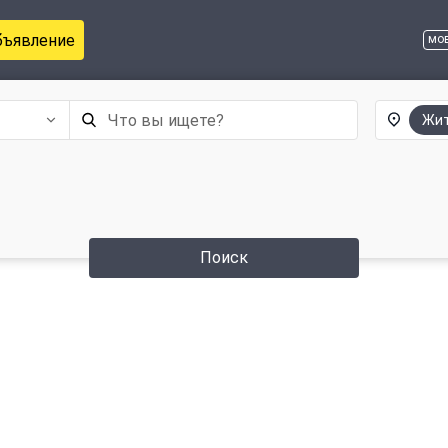
бъявление
мо
Жит
Поиск