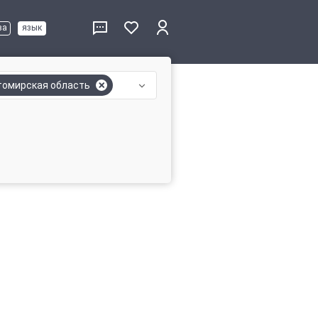
ва
язык
омирская область