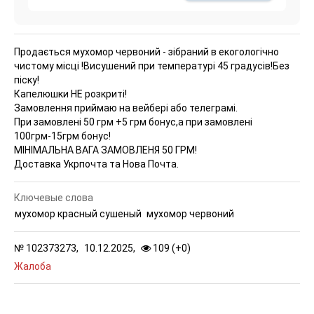
Продається мухомор червоний - зібраний в екогологічно
чистому місці !Висушений при температурі 45 градусів!
Без
піску!
Капелюшки НЕ розкриті!
Замовлення приймаю на вейбері або телеграмі.
При замовлені 50 грм +5 грм бонус,а при замовлені
100грм-15грм бонус!
МІНІМАЛЬНА ВАГА ЗАМОВЛЕНЯ 50 ГРМ!
Доставка Укрпочта та Нова Почта.
Ключевые слова
мухомор красный сушеный
мухомор червоний
№
102373273,
10.12.2025,
109 (
+
0
)
Жалоба