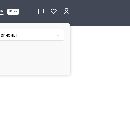
ва
язык
регионы