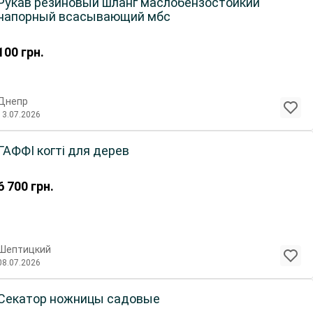
Рукав резиновый шланг маслобензостойкий
напорный всасывающий мбс
100
грн.
Днепр
13.07.2026
ГАФФІ когті для дерев
6 700
грн.
Шептицкий
08.07.2026
Секатор ножницы садовые