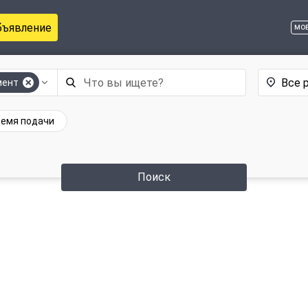
бъявление
мо
Все 
мент
емя подачи
Поиск