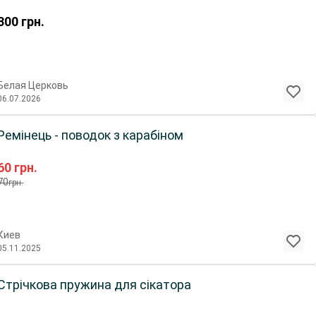
300
грн.
Белая Церковь
06.07.2026
Ремінець - поводок з карабіном
60
грн.
70
грн.
Киев
05.11.2025
Стрічкова пружина для сікатора