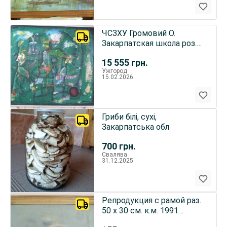
ЧСЗХУ Громовий О.
Закарпатская школа роз.
100 х 115 см. х.м. 2020 р.
15 555
грн.
Ужгород
15.02.2026
Гриби білі, сухі,
Закарпатська обл
700
грн.
Свалява
31.12.2025
Репродукция с рамой раз.
50 х 30 см. к.м. 1991
Левитан