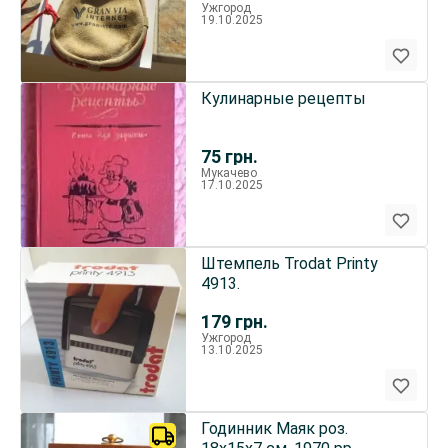
Ужгород
19.10.2025
Кулинарные рецепты
75
грн.
Мукачево
17.10.2025
Штемпель Trodat Printy
4913.
179
грн.
Ужгород
13.10.2025
Годинник Маяк роз.