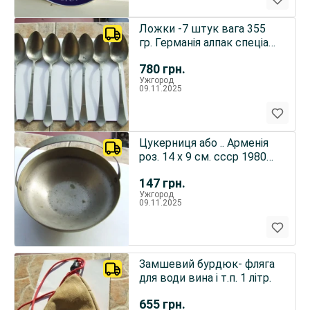
Ложки -7 штук вага 355
гр. Германія алпак спеціал.
роз.-21 см. 1920-4
780
грн.
Ужгород
09.11.2025
Цукерниця або .. Арменія
роз. 14 х 9 см. ссср 1980
рр..
147
грн.
Ужгород
09.11.2025
Замшевий бурдюк- фляга
для води вина і т.п. 1 літр.
655
грн.