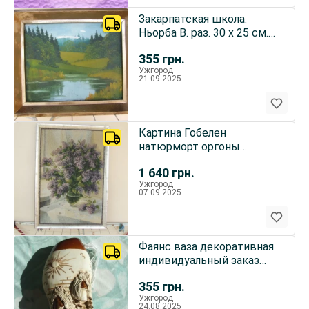
Закарпатская школа.
Ньорба В. раз. 30 х 25 см.
х.м. 1990 гг. Ужгород.
355
грн.
Ужгород
21.09.2025
Картина Гобелен
натюрморт оргоны
-сирени раз.70 х 45 см.
1 640
грн.
холст 2008
Ужгород
07.09.2025
Фаянс ваза декоративная
индивидуальный заказ
раз. 30 х 15 см.
355
грн.
Ужгород
24.08.2025