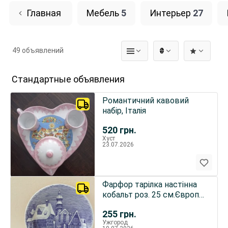
Главная
Мебель
5
Интерьер
27
49 объявлений
₴
Стандартные объявления
Романтичний кавовий
набір, Італія
520
грн.
Хуст
23.07.2026
Фарфор тарілка настінна
кобальт роз. 25 см.Європа
1980 роки.
255
грн.
Ужгород