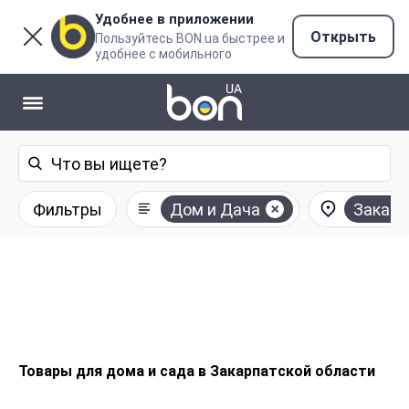
Удобнее в приложении
Открыть
Пользуйтесь BON.ua быстрее и
удобнее с мобильного
Фильтры
Дом и Дача
Закарп
Товары для дома и сада в Закарпатской области