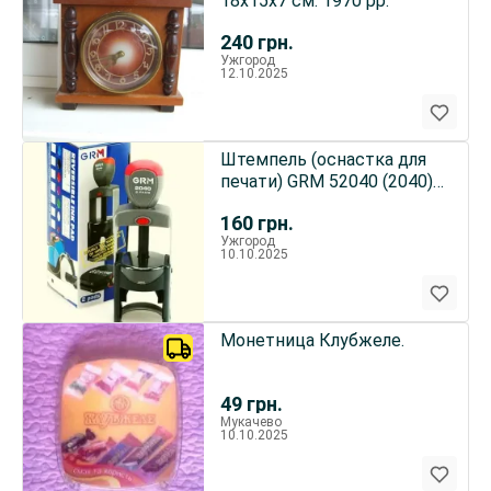
18х15х7 см. 1970 рр.
240
грн.
Ужгород
12.10.2025
Штемпель (оснастка для
печати) GRM 52040 (2040)
2 Pads
160
грн.
Ужгород
10.10.2025
Монетница Клубжеле.
49
грн.
Мукачево
10.10.2025