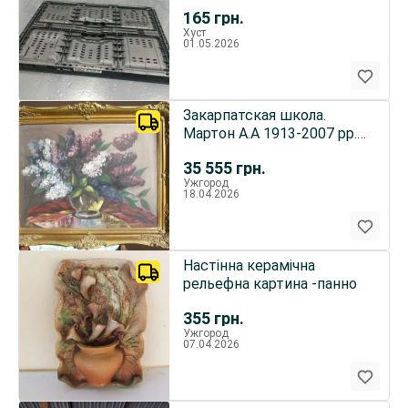
165
грн.
Хуст
01.05.2026
Закарпатская школа.
Мартон А.А 1913-2007 рр.
роз. 80 х 60 см. п.о.
35 555
грн.
Ужгород
18.04.2026
Настінна керамічна
рельефна картина -панно
355
грн.
Ужгород
07.04.2026