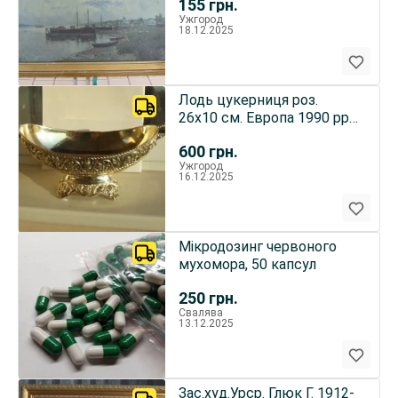
155
грн.
Ужгород
18.12.2025
Лодь цукерниця роз.
26х10 см. Европа 1990 рр.
вага 400 гр.
600
грн.
Ужгород
16.12.2025
Мікродозинг червоного
мухомора, 50 капсул
250
грн.
Свалява
13.12.2025
Зас.худ.Урср. Глюк Г. 1912-