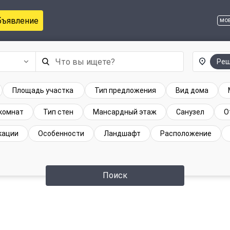
бъявление
мо
Реш
Площадь участка
Тип предложения
Вид дома
комнат
Тип стен
Мансардный этаж
Санузел
О
кации
Особенности
Ландшафт
Расположение
Поиск