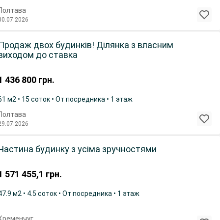
Полтава
30.07.2026
Продаж двох будинків! Ділянка з власним
виходом до ставка
1 436 800
грн.
61 м2 • 15 соток • От посредника • 1 этаж
Полтава
29.07.2026
Частина будинку з усіма зручностями
1 571 455,1
грн.
47.9 м2 • 4.5 соток • От посредника • 1 этаж
Кременчуг