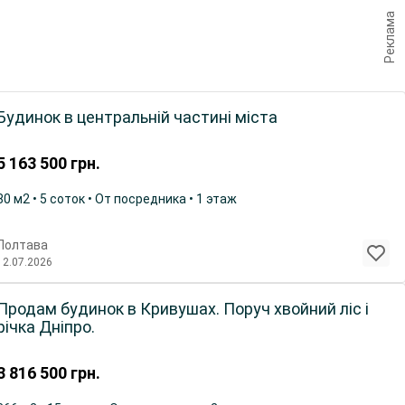
Реклама
Будинок в центральній частині міста
5 163 500
грн.
80 м2 • 5 соток • От посредника • 1 этаж
Полтава
12.07.2026
Продам будинок в Кривушах. Поруч хвойний ліс і
річка Дніпро.
3 816 500
грн.