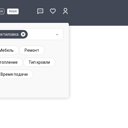
ва
язык
етиловка
Мебель
Ремонт
топление
Тип кровли
Время подачи