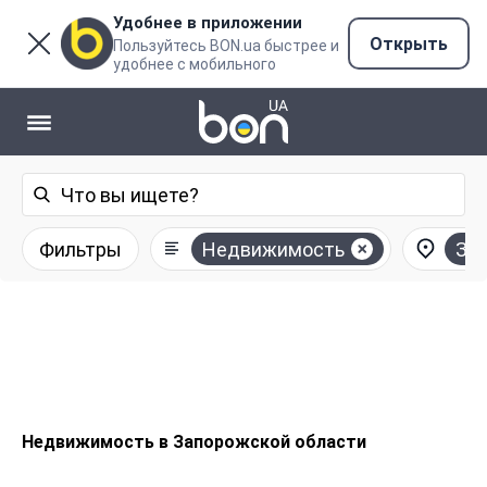
Удобнее в приложении
Открыть
Пользуйтесь BON.ua быстрее и
удобнее с мобильного
Фильтры
Недвижимость
За
Недвижимость в Запорожской области