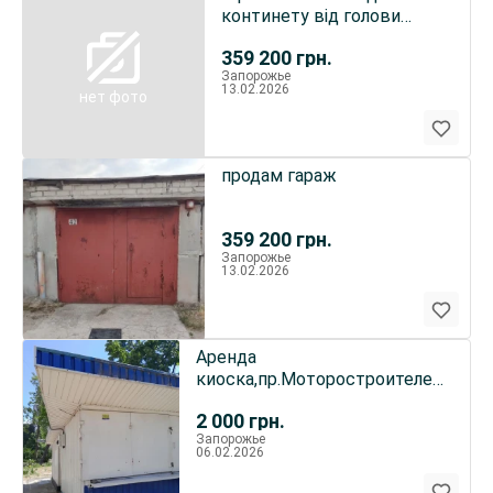
континету від голови
кооперативу
359 200
грн.
бородинський
Запорожье
13.02.2026
нет фото
продам гараж
359 200
грн.
Запорожье
13.02.2026
Аренда
киоска,пр.Моторостроителей.3
мес.2000 гр
2 000
грн.
Запорожье
06.02.2026