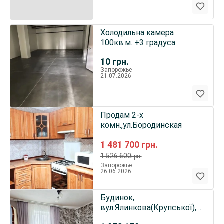
Холодильна камера
100кв.м. +3 градуса
10
грн.
Запорожье
21.07.2026
Продам 2-х
комн.,ул.Бородинская
1 481 700
грн.
1 526 600
грн.
Запорожье
26.06.2026
Будинок,
вул.Ялинкова(Крупської),
72кв.м, 1 поверх, гарний