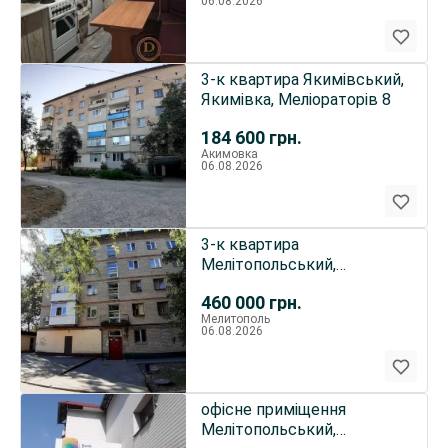
06.08.2026
3-к квартира Якимівський,
Якимівка, Меліораторів 8
184 600
грн.
Акимовка
06.08.2026
3-к квартира
Мелітопольський,
Мелітополь,
460 000
грн.
Інтеркультурна 392
Мелитополь
06.08.2026
офісне приміщення
Мелітопольський,