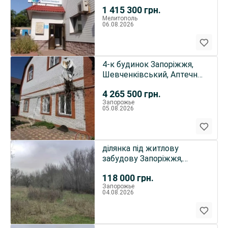
Мелітополь,
1 415 300
грн.
М.Грушевського 10
Мелитополь
06.08.2026
4-к будинок Запоріжжя,
Шевченківський, Аптечна
55
4 265 500
грн.
Запорожье
05.08.2026
ділянка під житлову
забудову Запоріжжя,
Дніпровський, вул. Адм.
118 000
грн.
Мака..
Запорожье
04.08.2026