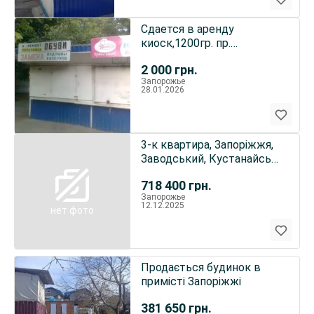
Сдается в аренду
киоск,1200гр. пр.
Моторостроителей
2 000
грн.
бытуслу
Запорожье
28.01.2026
3-к квартира, Запоріжжя,
Заводський, Кустанайська
5
718 400
грн.
Запорожье
12.12.2025
нет фото
Продається будинок в
примісті Запоріжжі
381 650
грн.