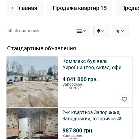
Главная
Продажа квартир
15
Прода
50 объявлений
₴
Стандартные объявления
Комплекс будівель,
виробництво, склад, офис,
Олександрівський р-н
4 041 000
грн.
Запорожье
09.08.2026
2-к квартира Запоріжжя,
Заводський, Історична 45
987 800
грн.
Запорожье