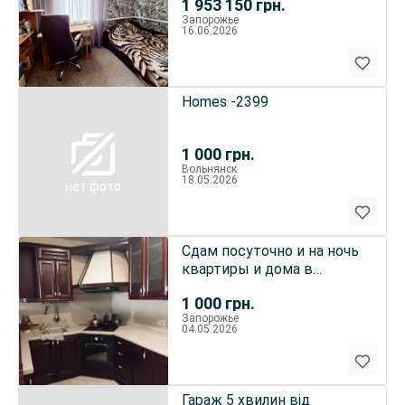
1 953 150
грн.
стан
Запорожье
16.06.2026
Homes -2399
1 000
грн.
Вольнянск
18.05.2026
нет фото
Сдам посуточно и на ночь
квартиры и дома в
Запорожье и пригороде.
1 000
грн.
Запорожье
04.05.2026
Гараж 5 хвилин від