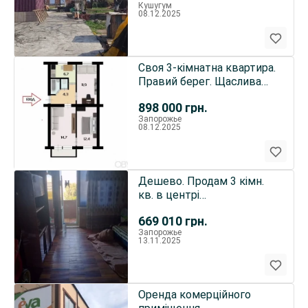
Кушугум
08.12.2025
Своя 3-кімнатна квартира.
Правий берег. Щаслива
вулиця
898 000
грн.
Запорожье
08.12.2025
Дешево. Продам 3 кімн.
кв. в центрі
Осипенківського
669 010
грн.
Запорожье
13.11.2025
Оренда комерційного