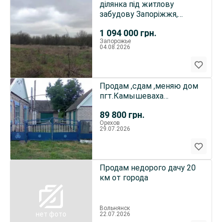
ділянка під житлову
забудову Запоріжжя,
Дніпровський, Адмірала
1 094 000
грн.
Макар..
Запорожье
04.08.2026
Продам ,сдам ,меняю дом
пгт.Камышеваха
Запорожской области
89 800
грн.
Орехов
29.07.2026
Продам недорого дачу 20
км от города
Вольнянск
нет фото
22.07.2026