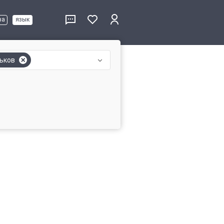
ва
язык
ьков