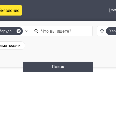
бъявление
мо
борудование
Хар
емя подачи
Поиск