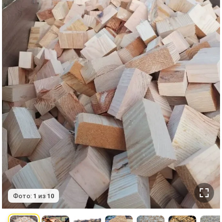
Фото:
1
из
10