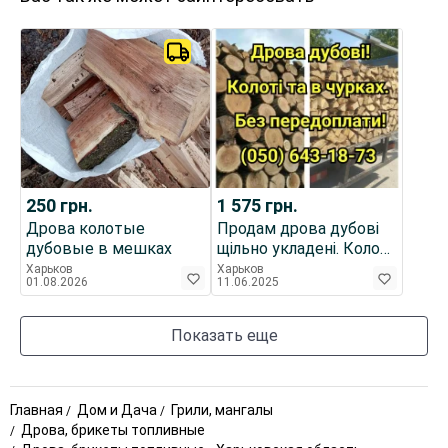
250
грн.
1 575
грн.
Дрова колотые
Продам дрова дубові
дубовые в мешках
щільно укладені. Колоті,
в чурках.
Харьков
Харьков
01.08.2026
11.06.2025
Показать еще
Главная
Дом и Дача
Грили, мангалы
Дрова, брикеты топливные