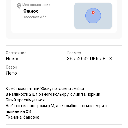
Местоположение
Южное
Одесская обл.
Состояние
Размер
Новое
XS / 40-42 UKR / 8 US
Сезон
Лето
Комбінезон літній
Збоку потаємна змійка
В наявності 2 шт різного кольору: білий та чорний
Білий просвічується
На бірці вказано розмір M, але комбінезон маломірить,
підійде на XS
Тканина: бавовна