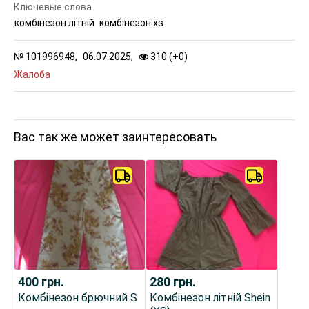
Ключевые слова
комбінезон літній
комбінезон xs
№
101996948,
06.07.2025,
310 (
+
0
)
Жалоба
Вас так же может заинтересовать
400
грн.
280
грн.
Комбінезон брючний S
Комбінезон літній Shein