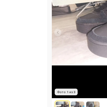
Фото:
1
из
3