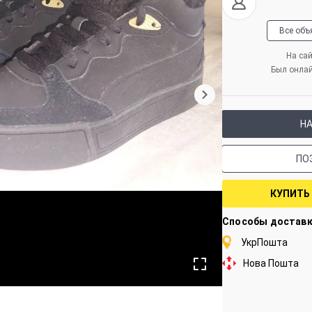
Все объ
На сай
Был онла
Н
ПО
КУПИТЬ
Способы достав
УкрПошта
Нова Пошта