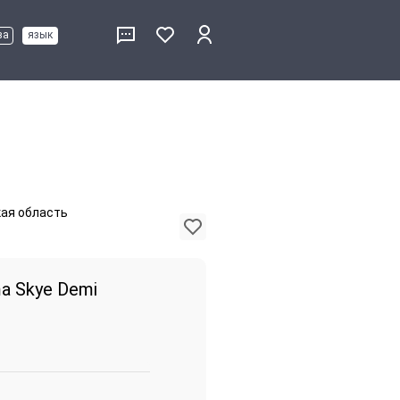
ва
язык
кая область
a Skye Demi