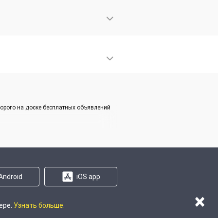
дорого на доске бесплатных объявлений
Android
iOS app
×
ере.
Узнать больше.
на сайте
Карта регионов
Карта сайта