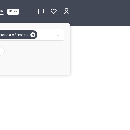
ва
язык
вская область