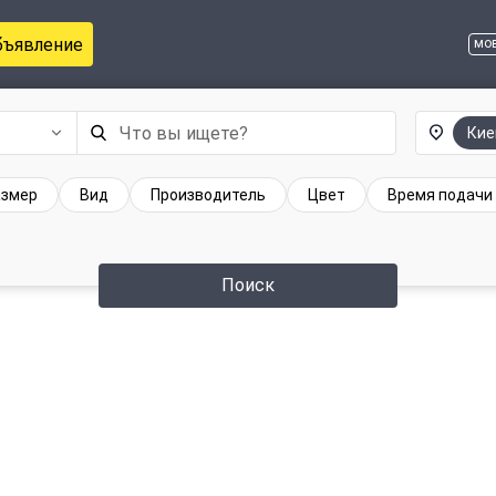
бъявление
мо
Кие
азмер
Вид
Производитель
Цвет
Время подачи
Поиск