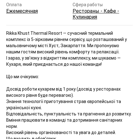
Оплата
Сфера работы
Ежемесячная
Рестораны - Кафе -
Кулинария
Rikka Khust Thermal Resort — сучасний термальний
комплекс із 5-зірковим рівнем сервісу, що розташований у
мальовничому місті Хуст, Закарпаття. Ми пропонуємо
нашим гостям високий рівень комфорту та релаксації.
І зараз, у зв’язку з відкриттям комплексу, ми шукаємо —
Кухаря, який приєднається до нашої команди!
Що ми очікуємо:
Досвід роботи кухарем від 1 року (досвід у ресторанах
високого рівня буде перевагою).
Знання технології приготування страв європейської та
української кухні.
Відповідальність, пунктуальність та прагнення до розвитку.
Вміння працювати в команді та дотримання санітарних
норм.
Високий рівень організованості та увага до деталей.
Що входить в обов’язки: