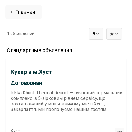
Главная
1 объявлений
₴
Стандартные объявления
Кухар в м.Хуст
Договорная
Rikka Khust Thermal Resort — сучасний термальний
комплекс із 5-зірковим рівнем сервісу, що
розташований у мальовничому місті Хуст,
Закарпаття. Ми пропонуємо нашим гостям
високий рівень комфорту та релаксації. І зараз, у
зв’язку з відкриттям комплексу, ми шукаємо —
Кухаря, який приєднається до нашої команди! Що
Хуст
ми очікуємо: Досвід роботи кухарем від 1 року