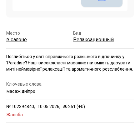
Место
Вид
в салоне
Релаксационный
Поглибіться у світ справжнього розкішного відпочинку у
'Paradise'! Наші висококласні масажистки вміють дарувати
миті неймовірної релаксації та ароматичного розслаблення.
Ключевые слова
масаж дніпро
№
102394840,
10.05.2026,
261 (
+
0
)
Жалоба