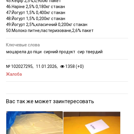
45.Кефір 2,5%,0,900кг пакет
46.Наріне 2,5% 0,180кг стакан
47.Йогурт 1,5% 0,400кг стакан
48.Йогурт 1,5% 0,200кг стакан
49.Йогурт 2,5%,класичний 0,200кг стакан
50.Молоко питне,пастеризоване,2,6% пакет
Ключевые слова
моцарела до піци
сирний продукт
сир твердий
№
102027295,
11.01.2026,
1358 (
+
0
)
Жалоба
Вас так же может заинтересовать