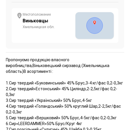
Местоположение
Виньковцы
Хмельницкая обл.
Пропонуємо продукцію власного
виробництва,Віньковецький сирзавод (Хмельницька
область)
В асортименті :
1.Сир твердий «Буковинський» 45% Брус,3-4 кг/фас 0,2-0,3кг
2.Сир твердий»Естонський» 45% Циліндр,2-2,5кг/фас 0,2-
0,3кг
3.Сир твердий «Український» 50% Брус,4-5кг
4.Сир твердий «Голандський» 50% круглий Шар,2-2,5кг/фас
0,2-0,3кг
5.Сир твердий «Вершковий» 50% Брус,4-5кг/фас 0,2-0,3кг
6.Сир«LEERDAMMER»50% Брус/Круг 4кг
7.Сир розсільний «Сулугуні» 45% Шайба,0,3-0,35кг