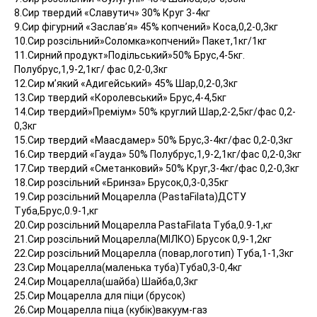
8.Сир твердий «Славутич» 30% Круг 3-4кг
9.Сир фігурний «Заслав’я» 45% копчений» Коса,0,2-0,3кг
10.Сир розсільний»Соломка»копчений» Пакет,1кг/1кг
11.Сирний продукт»Подільський»50% Брус,4-5кг.
Полубрус,1,9-2,1кг/ фас 0,2-0,3кг
12.Сир м’який «Адигейський» 45% Шар,0,2-0,3кг
13.Сир твердий «Королевський» Брус,4-4,5кг
14.Сир твердий»Преміум» 50% круглий Шар,2-2,5кг/фас 0,2-
0,3кг
15.Сир твердий «Маасдамер» 50% Брус,3-4кг/фас 0,2-0,3кг
16.Сир твердий «Гауда» 50% Полубрус,1,9-2,1кг/фас 0,2-0,3кг
17.Сир твердий «Сметанковий» 50% Круг,3-4кг/фас 0,2-0,3кг
18.Сир розсільний «Бринза» Брусок,0,3-0,35кг
19.Сир розсільний Моцарелла (PastaFilata)ДСТУ
Туба,Брус,0.9-1,кг
20.Сир розсільний Моцарелла PastaFilata Туба,0.9-1,кг
21.Сир розсільний Моцарелла(МІЛКО) Брусок 0,9-1,2кг
22.Сир розсільний Моцарелла (повар,логотип) Туба,1-1,3кг
23.Сир Моцарелла(маленька туба)Туба0,3-0,4кг
24.Сир Моцарелла(шайба) Шайба,0,3кг
25.Сир Моцарелла для піци (брусок)
26.Сир Моцарелла піца (кубік)вакуум-газ