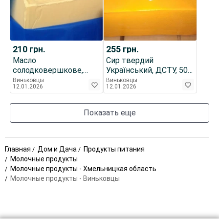
210
грн.
255
грн.
Масло
Сир твердий
солодковершкове,
Український, ДСТУ, 50%
72,5%, ДСТУ
жиру в сухій речовині,
Виньковцы
Виньковцы
12.01.2026
12.01.2026
круг, брус
Показать еще
Главная
Дом и Дача
Продукты питания
Молочные продукты
Молочные продукты - Хмельницкая область
Молочные продукты - Виньковцы