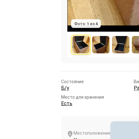
Фото:
1
из
4
Состояние
В
Б/у
Р
Место для хранения
Есть
Местоположение