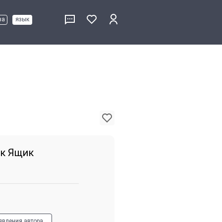
ва
язык
к Ящик
явления автора