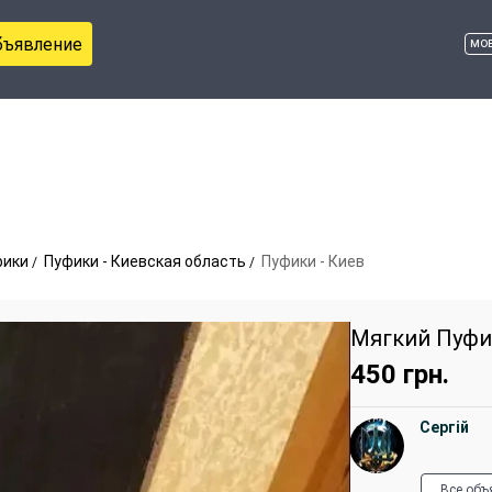
бъявление
мо
фики
Пуфики - Киевская область
Пуфики - Киев
Мягкий Пуфи
450
грн.
Сергій
Все объ