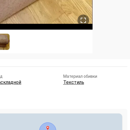
ид
Материал обивки
аскладной
Текстиль