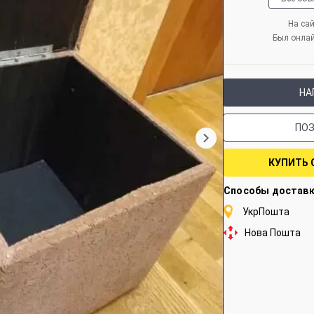
На сай
Был онла
НА
ПО
КУПИТЬ 
Способы достав
УкрПошта
Нова Пошта