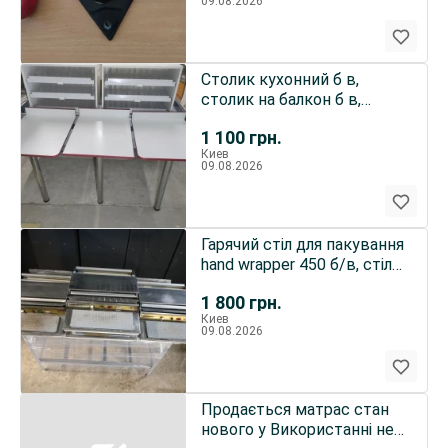
09.08.2026
Столик кухонний б в,
столик на балкон б в,
столи дсп
1 100
грн.
Киев
09.08.2026
Гарячий стіл для пакування
hand wrapper 450 б/в, стіл
для пакування
1 800
грн.
Киев
09.08.2026
Продається матрас стан
нового у Використанні не