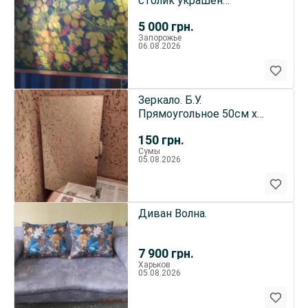
столик украшен
золотисто-красными
5 000
грн.
цветами.Хохлома
Запорожье
06.08.2026
Зеркало. Б.У.
Прямоугольное 50см х
30см
150
грн.
Сумы
05.08.2026
Диван Волна.
7 900
грн.
Харьков
05.08.2026