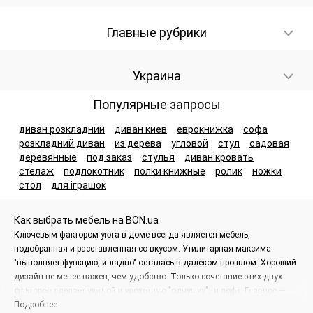
Главные рубрики
Украина
Популярные запросы
диван розкладний
диван киев
еврокнижка
софа
розкладний диван
из дерева
угловой
стул
садовая
деревянные
под заказ
стулья
диван кровать
стелаж
подлокотник
полки книжные
ролик
ножки
стол
для іграшок
Как выбрать мебель на BON.ua
Ключевым фактором уюта в доме всегда является мебель,
подобранная и расставленная со вкусом. Утилитарная максима
"выполняет функцию, и ладно" осталась в далеком прошлом. Хороший
дизайн не менее важен, чем удобство. Только сочетание этих двух
факторов сделает уютной и крохотную "однушку";, и лофт. Главное —
придерживаться общего стиля и уточнять детали у продавца. На сайте
Подробнее