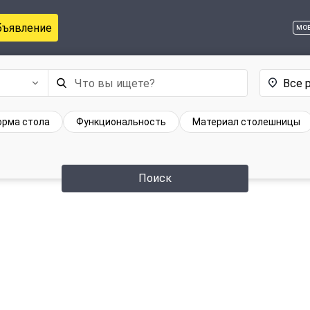
бъявление
мо
Все 
рма стола
Функциональность
Материал столешницы
Поиск