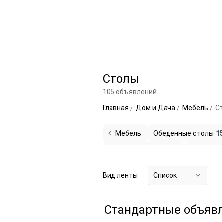
Столы
105 объявлений
Главная
Дом и Дача
Мебель
С
Мебель
Обеденные столы
1
Туалетные столики
5
Сервиров
Вид ленты
Список
Стандартные объяв