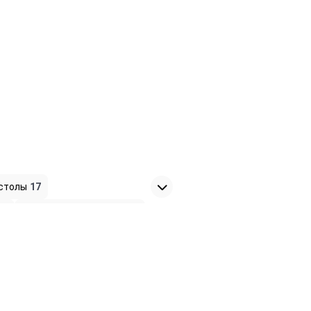
столы
17
14
Компьютерные столы
14