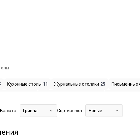
толы
5
Кухонные столы
11
Журнальные столики
25
Письменные 
очные столики
1
Комплекты (стол и стулья)
3
Другие столы
Валюта
Гривна
Сортировка
Новые
ления