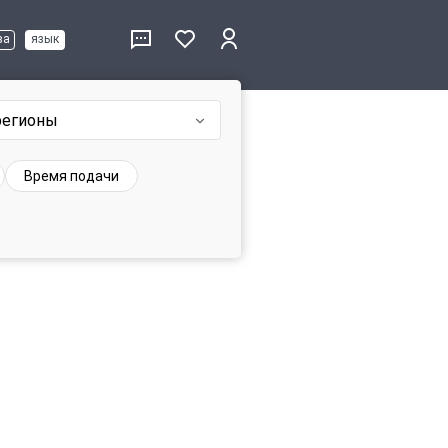
ва
язык
регионы
Время подачи