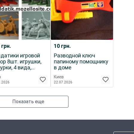
0
грн.
10
грн.
датики игровой
Разводной ключ
ор 8шт. игрушки,
папиному помощнику
урки, 4 вида,
в доме
аки, воины
в
Киев
7.2026
22.07.2026
Показать еще