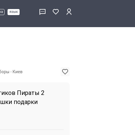
ва
язык
боры - Киев
тиков Пираты 2
ушки подарки