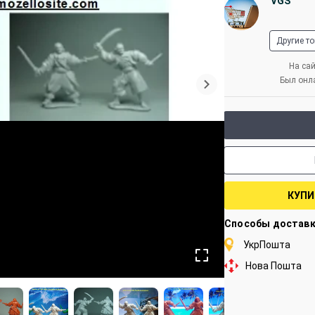
VGS
Другие т
На сай
Был онл
КУПИ
Способы достав
УкрПошта
Нова Пошта