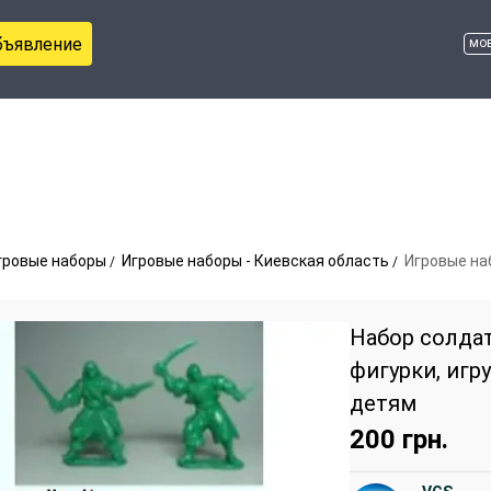
бъявление
мо
гровые наборы
Игровые наборы - Киевская область
Игровые на
Набор солда
фигурки, игр
детям
200
грн.