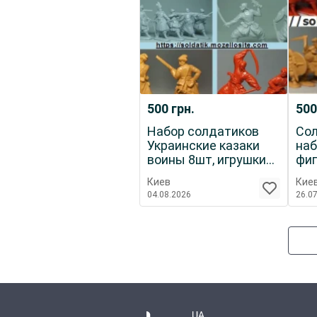
500
грн.
50
Набор солдатиков
Сол
Украинские казаки
наб
воины 8шт, игрушки
фиг
подарки детям
каз
Киев
Кие
04.08.2026
26.0