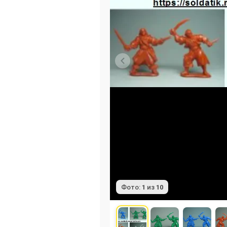
Фото:
1
из
10