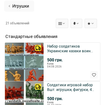
Игрушки
21 объявлений
₴
Стандартные объявления
Набор солдатиков
Украинские казаки воины
8шт, игрушки подарки
500
грн.
детям
Киев
04.08.2026
Солдатики игровой набор
8шт. игрушки, фигурки, 4
вида, казаки, воины
500
грн.
Киев