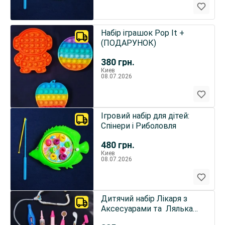
Набір іграшок Pop It +
(ПОДАРУНОК)
380
грн.
Киев
08.07.2026
Ігровий набір для дітей:
Спінери i Риболовля
480
грн.
Киев
08.07.2026
Дитячий набір Лiкаря з
Аксесуарами та Ляльками
плюс (ПОДАРУНОК)