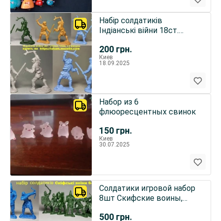
Набір солдатиків
Індіанські війни 18ст.
індіанець та трапер,
200
грн.
фігурки
Киев
18.09.2025
Набор из 6
флюоресцентных свинок
150
грн.
Киев
30.07.2025
Солдатики игровой набор
8шт Скифские воины,
игрушки, фигурки,
500
грн.
военные