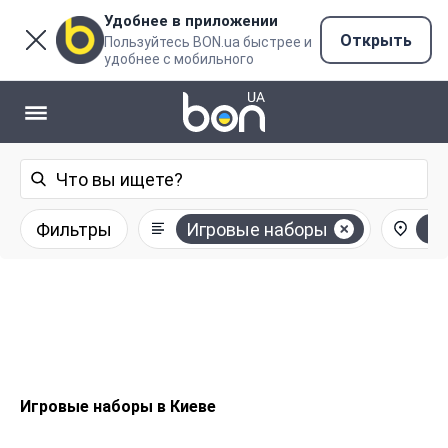
Удобнее в приложении
Открыть
Пользуйтесь BON.ua быстрее и
удобнее с мобильного
Фильтры
Игровые наборы
Ки
Игровые наборы в Киеве