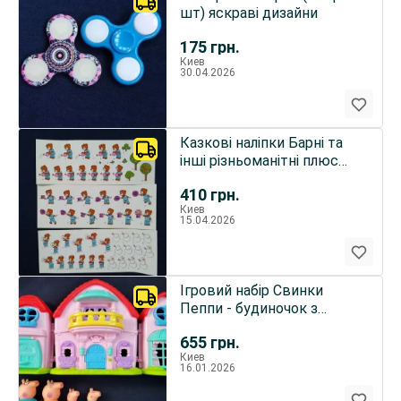
шт) яскраві дизайни
175
грн.
Киев
30.04.2026
Казкові наліпки Барні та
iншi рiзньоманiтнi плюс
(ПОДАРУНОК)
410
грн.
Киев
15.04.2026
Ігровий набір Свинки
Пеппи - будиночок з
фігурками, ПОДАРУНКИ
655
грн.
Киев
16.01.2026