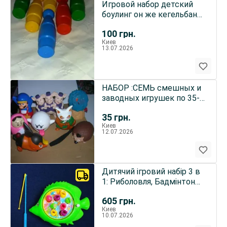
Игровой набор детский
боулинг он же кегельбан
польского производителя
100
грн.
Киев
13.07.2026
НАБОР :СЕМЬ смешных и
заводных игрушек по 35-
50 грн. за штуку
35
грн.
Киев
12.07.2026
Дитячий ігровий набір 3 в
1: Риболовля, Бадмінтон
та Обруч.
605
грн.
Киев
10.07.2026