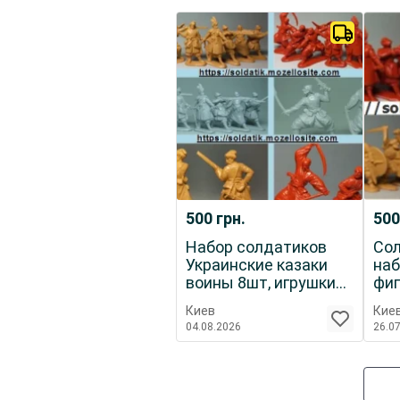
500
грн.
50
Набор солдатиков
Сол
Украинские казаки
наб
воины 8шт, игрушки
фиг
подарки детям
каз
Киев
Кие
04.08.2026
26.0