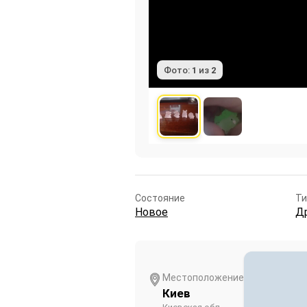
Фото:
1
из
2
Состояние
Ти
Новое
Д
Местоположение
Киев