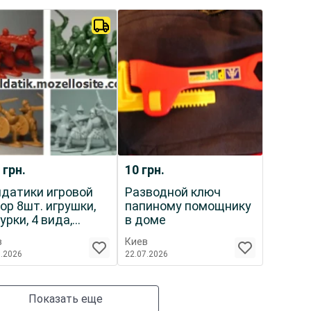
0
грн.
10
грн.
датики игровой
Разводной ключ
ор 8шт. игрушки,
папиному помощнику
урки, 4 вида,
в доме
аки, воины
в
Киев
7.2026
22.07.2026
Показать еще