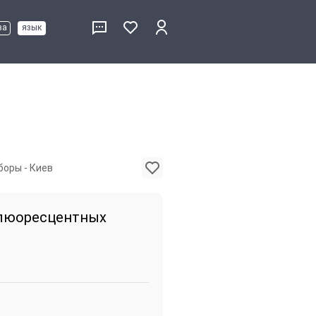
ва
язык
боры - Киев
флюоресцентных