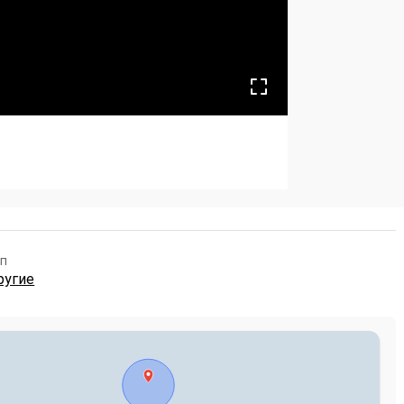
п
ругие