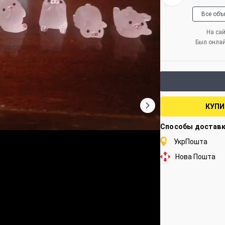
Все объ
На сай
Был онла
КУПИ
Способы достав
УкрПошта
Нова Пошта