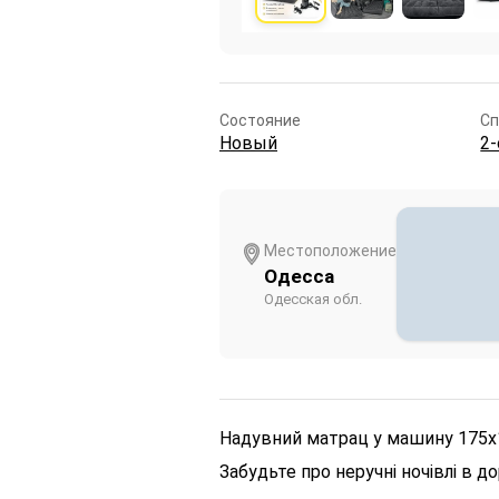
Состояние
Сп
Новый
2
Местоположение
Одесса
Одесская обл.
Надувний матрац у машину 175х
Забудьте про неручні ночівлі в 