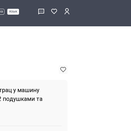
ва
язык
трац у машину
2 подушками та