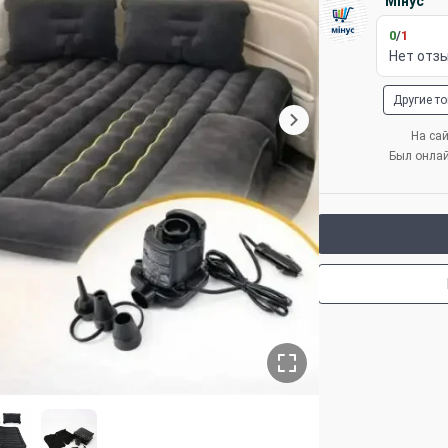
Мінус
0
/
1
Нет отз
Другие т
На сай
Был онла