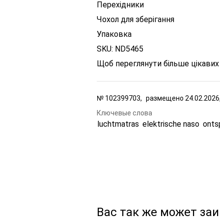
Перехідники
Чохол для зберігання
Упаковка
SKU: ND5465
Щоб переглянути більше цікавих 
№
102399703,
размещено
24.02.2026
Ключевые слова
luchtmatras
elektrische naso
onts
Вас так же может за