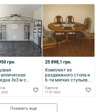
950
грн.
25 898,1
грн.
довая
Комплект из
таллическая
раздвижного стола и
едка 3х3 м с
6-ти мягких стульев.
китной сеткой
ДУБ.
сса
Одесса
7.2026
17.07.2026
Показать еще