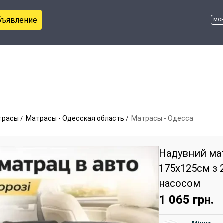
бъявление
мо
трасы
Матрасы - Одесская область
Матрасы - Одесса
Надувний ма
175х125см з 
насосом
1 065
грн.