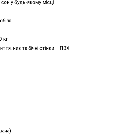
 сон у будь-якому місці
обіля
0 кг
ття, низ та бічні стінки – ПВХ
вача)