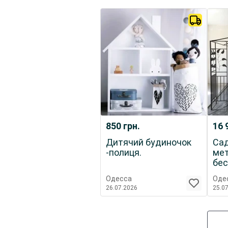
850
грн.
16 
Дитячий будиночок
Са
-полиця.
ме
бес
мос
Одесса
Оде
26.07.2026
25.0