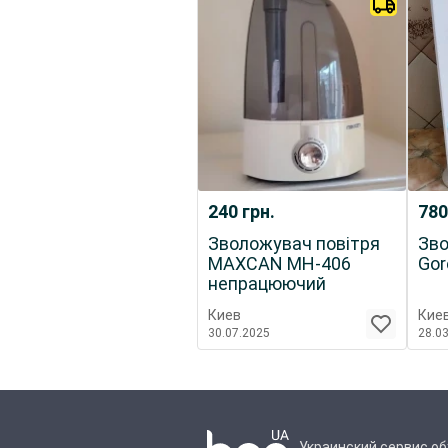
240
грн.
78
Зволожувач повітря
Зво
MAXCAN MH-406
Gor
непрацюючий
Киев
Кие
30.07.2025
28.0
Украинский сервис о