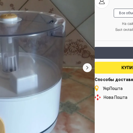
Все объ
На сай
Был онла
КУПИ
Способы достав
УкрПошта
Нова Пошта