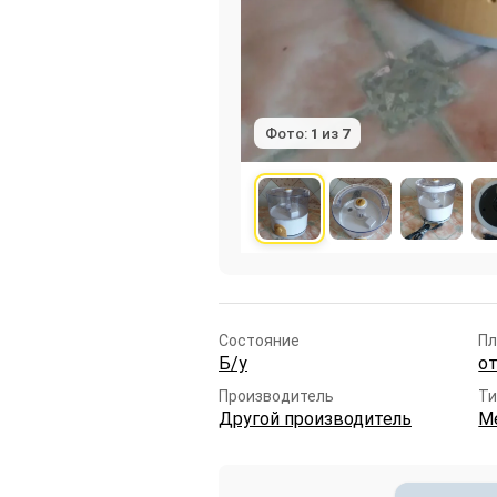
Фото:
1
из
7
Состояние
Пл
Б/у
от
Производитель
Ти
Другой производитель
М