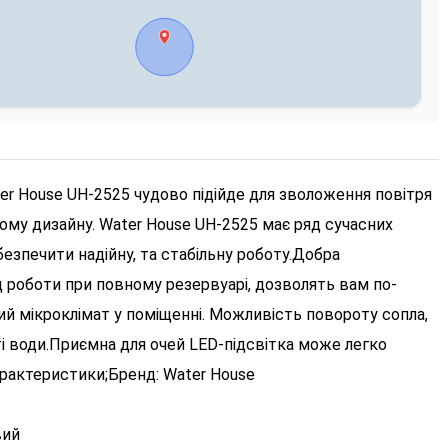
r House UH-2525 чудово підійде для зволоження повітря
ому дизайну. Water House UH-2525 має ряд сучасних
езпечити надійну, та стабільну роботу.Добра
д роботи при повному резервуарі, дозволять вам по-
 мікроклімат у поміщенні. Можливість повороту сопла,
і води.Приємна для очей LED-підсвітка може легко
арактеристики;
Бренд: Water House
вий