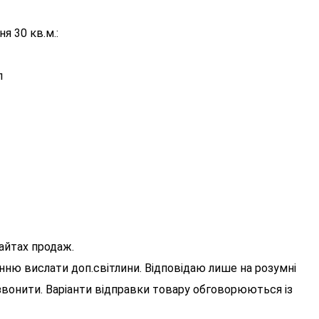
 30 кв.м.:
л
сайтах продаж.
нню вислати доп.світлини. Відповідаю лише на розумні
звонити. Варіанти відправки товару обговорюються із