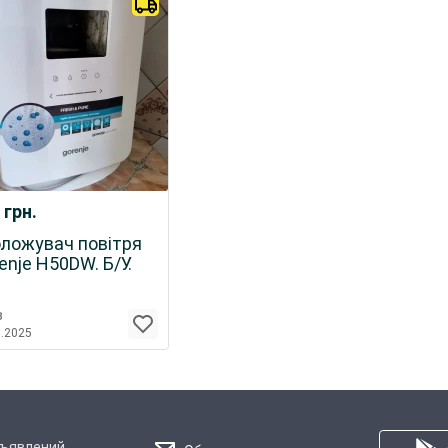
0
грн.
ложувач повітря
enje H50DW. Б/У.
в
3.2025
бъявлений