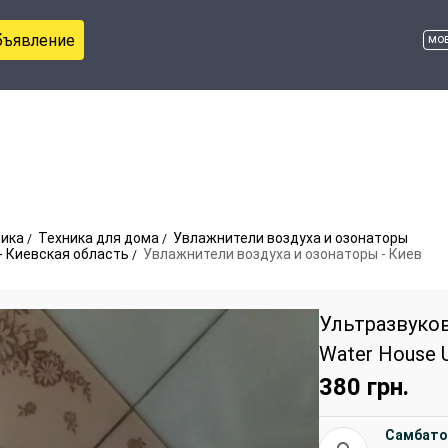
бъявление
мо
ника
Техника для дома
Увлажнители воздуха и озонаторы
- Киевская область
Увлажнители воздуха и озонаторы - Киев
Ультразвуко
Water House 
380
грн.
Самбато