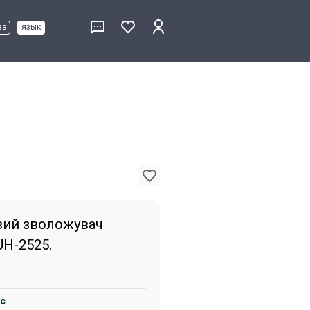
ва
язык
вий зволожувач
UH-2525.
с