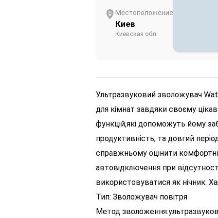
Местоположение
Киев
Киевская обл.
Ультразвуковий зволожувач Wate
для кімнат завдяки своєму цікав
функцій,які допоможуть йому заб
продуктивність, та довгий періо
справжньому оцінити комфортний
автовідключення при відсутност
використовуватися як нічник. Х
Тип: Зволожувач повітря
Метод зволоження:ультразвуко