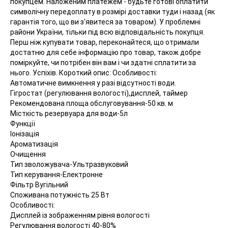
покупцем.
Наложеним платежем - будьте готові оплатити
символічну передоплату в розмірі доставки туди і назад (як
гарантія того, що ви з'явитеся за товаром). У проблемні
райони України, тільки під всю відповідальність покупця.
Перш ніж купувати товар, переконайтеся, що отримали
достатню для себе інформацію про товар, також добре
поміркуйте, чи потрібен він вам і чи здатні сплатити за
нього. Успіхів. Короткий опис: Особливості:
Автоматичне вимкнення у разі відсутності води.
Гігростат (регулювання вологості),дисплей, таймер
Рекомендована площа обслуговування-50 кв. м
Місткість резервуара для води-5л
Функції
Іонізація
Ароматизація
Очищення
Тип зволожувача-Ультразвуковий
Тип керування-Електронне
Фільтр Вугільний
Споживана потужність 25 Вт
Особливості:
Дисплей із зображенням рівня вологості
Регулювання вологості 40-80%