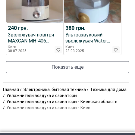
240
грн.
380
грн.
Зволожувач повітря
Ультразвуковий
MAXCAN MH-406
зволожувач Water
непрацюючий
House UH-2525.
Киев
Киев
30.07.2025
28.03.2025
Показать еще
Главная
Электроника, бытовая техника
Техника для дома
Увлажнители воздуха и озонаторы
Увлажнители воздуха и озонаторы - Киевская область
Увлажнители воздуха и озонаторы - Киев