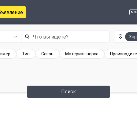
бъявление
мо
Хар
азмер
Тип
Сезон
Материал верха
Производите
Поиск