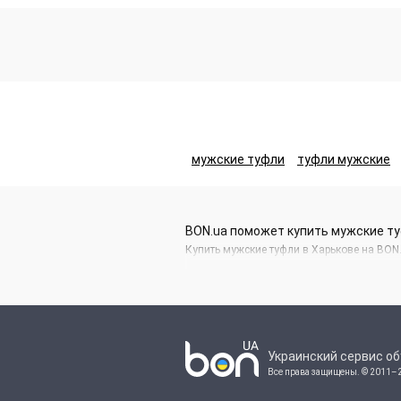
мужские туфли
туфли мужские
BON.ua поможет купить мужские ту
Купить мужские туфли в Харькове на BON
Украинский сервис о
Все права защищены.
© 2011–