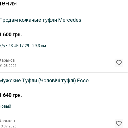
ления
Продам кожаные туфли Mercedes
1 600
грн.
Б/у • 43 UKR / 29 - 29,3 см
Харьков
01.08.2026
Мужские Туфли (Чоловічі туфлі) Ecco
1 640
грн.
Новый
Харьков
13.07.2026