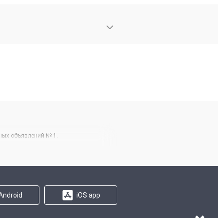
тных объявлений № 1.
Android
iOS app