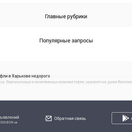
Главные рубрики
Популярные запросы
фли в Харькове недорого
.ua. Оригинальные и качественные мужские туфли, недорого на доске беспла
бъявлений
Обратная связь
2026 BON.ua