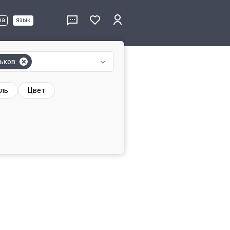
ва
язык
ьков
ль
Цвет