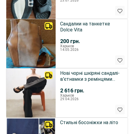
23.07.2026
Сандалии на танкетке
Dolce Vita
200
грн.
Харьков
14.05.2026
Нові чорні шкіряні сандалі-
в'єтнамки з ремінцями
mango, іспанія р.40
2 616
грн.
Харьков
29.04.2026
Стильні босоніжки на літо