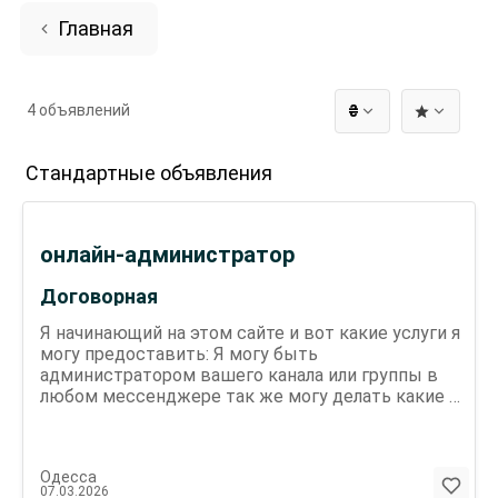
Главная
4 объявлений
₴
Стандартные объявления
онлайн-администратор
Договорная
Я начинающий на этом сайте и вот какие услуги я
могу предоставить: Я могу быть
администратором вашего канала или группы в
любом мессенджере так же могу делать какие то
не сложные проекты в сфере дизайна и на
последок могу быть переводчиком любых
текстов из английского на украинский/русский
Одесса
язык
07.03.2026